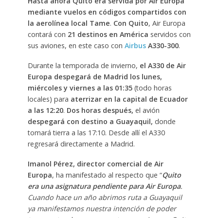
Hasta ahora Quito era servida por Air Europa
mediante vuelos en códigos compartidos con
la aerolínea local Tame
.
Con Quito
, Air Europa
contará con
21 destinos en América
servidos con
sus aviones, en este caso con
Airbus
A330-300
.
Durante la temporada de invierno,
el A330 de Air
Europa despegará de Madrid los lunes,
miércoles y viernes a las 01:35
(todo horas
locales) para
aterrizar en la capital de Ecuador
a las 12:20
.
Dos horas después,
el avión
despegará con destino a Guayaquil,
donde
tomará tierra a las 17:10. Desde allí el A330
regresará directamente a Madrid.
Imanol Pérez, director comercial de Air
Europa
, ha manifestado al respecto que “
Quito
era una asignatura pendiente para Air Europa
.
Cuando hace un año abrimos ruta a Guayaquil
ya manifestamos nuestra intención de poder