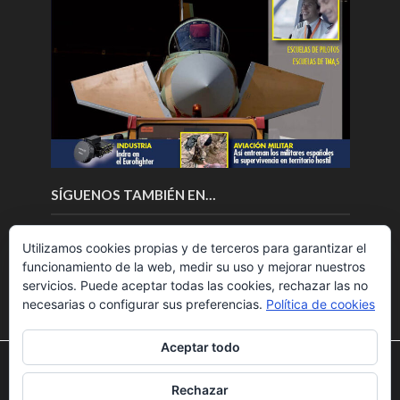
SÍGUENOS TAMBIÉN EN…
Utilizamos cookies propias y de terceros para garantizar el
funcionamiento de la web, medir su uso y mejorar nuestros
servicios. Puede aceptar todas las cookies, rechazar las no
necesarias o configurar sus preferencias.
Política de cookies
Aceptar todo
Utilizamos cookies para ofrecerte la mejor experiencia en
nuestra web.
Rechazar
Puedes aprender más sobre qué cookies utilizamos o
Copyright © 2018.Fly News.
Noticias aerospacial
/
Noticias