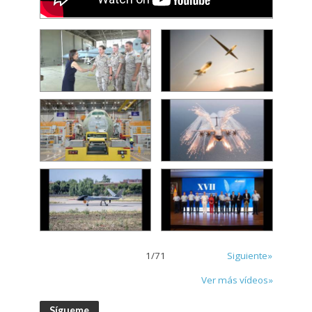
1
/
71
Siguiente»
Ver más vídeos»
Sígueme