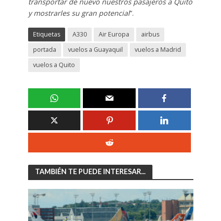
transportar de nuevo nuestros pasajeros a Quito
y mostrarles su gran potencial
”.
Etiquetas
A330
Air Europa
airbus
portada
vuelos a Guayaquil
vuelos a Madrid
vuelos a Quito
TAMBIÉN TE PUEDE INTERESAR...