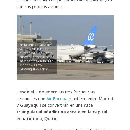
con sus propios aviones.
En la temporada de
verano Air Europa
aumentará de tres a
cinco sus frecuencias
semanales en la ruta
Madrid-Quito-
Guayaquil-Madrid.
Desde el 1 de enero
las tres frecuencias
semanales que
Air Europa
mantiene entre
Madrid
y Guayaquil
se convertirán en una
ruta
triangular al añadir una escala en la capital
ecuatoriana, Quito.