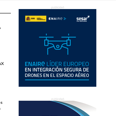
o
AX
os
n