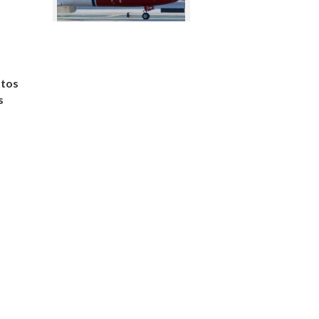
atos
s