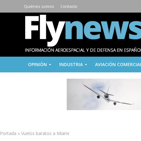
Quiénes somos
Contacto
OPINIÓN
INDUSTRIA
AVIACIÓN COMERCIA
Portada
»
Vuelos baratos a Miami