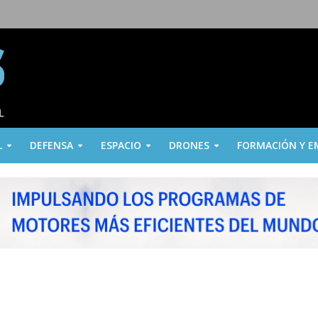
L
DEFENSA
ESPACIO
DRONES
FORMACIÓN Y E