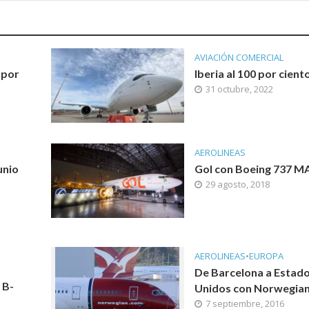
AVIACIÓN COMERCIAL
 por
Iberia al 100 por cient
31 octubre, 2022
AEROLINEAS
unio
Gol con Boeing 737 M
29 agosto, 2018
AEROLINEAS
•
EUROPA
De Barcelona a Estad
 B-
Unidos con Norwegia
7 septiembre, 2016