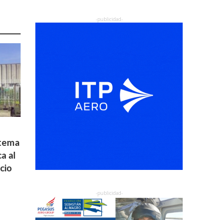
stema
a al
cio