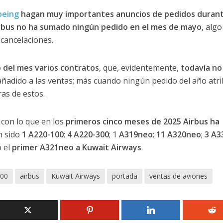
oeing
hagan muy importantes anuncios de pedidos durant
rbus no ha sumado ningún pedido en el mes de mayo
, alg
cancelaciones.
 del mes varios contratos
, que, evidentemente,
todavía no
ñadido a las ventas; más cuando ningún pedido del año atr
ras de estos.
 con lo que en los
primeros cinco meses de 2025 Airbus ha
n sido
1 A220-100
;
4 A220-300
; 1
A319neo
;
11 A320neo
;
3 A3
o el
primer A321neo a Kuwait Airways
.
00
airbus
Kuwait Airways
portada
ventas de aviones