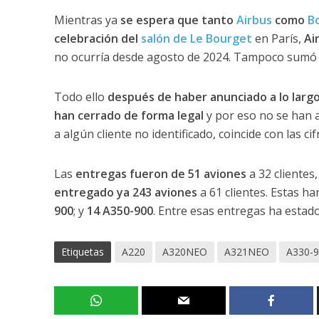
Mientras ya
se espera que tanto
Airbus
como
B
celebración del
salón de Le Bourget
en París,
Ai
no ocurría desde agosto de 2024. Tampoco sumó 
Todo ello
después de haber anunciado a lo largo
han cerrado de forma legal
y por eso no se han a
a algún cliente no identificado, coincide con las cif
Las
entregas fueron de 51 aviones
a 32 clientes,
entregado ya 243 aviones
a 61 clientes. Estas ha
900
; y
14 A350-900
. Entre esas entregas ha estad
Etiquetas
A220
A320NEO
A321NEO
A330-9