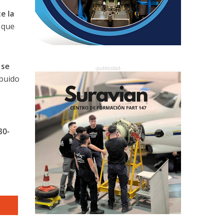
e la
o que
 se
ibuido
30-