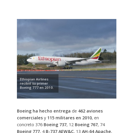
Ethiopian Airlines
recibió su primer
Boeing 777 en 2010.
Boeing ha hecho entrega
de
462 aviones
comerciales
y
115
militares en 2010
, en
concreto 376
Boeing 737
, 12
Boeing 767
, 74
Boeing 777
, 4
B-737 AEW&C
, 13
AH-64 Apache
,