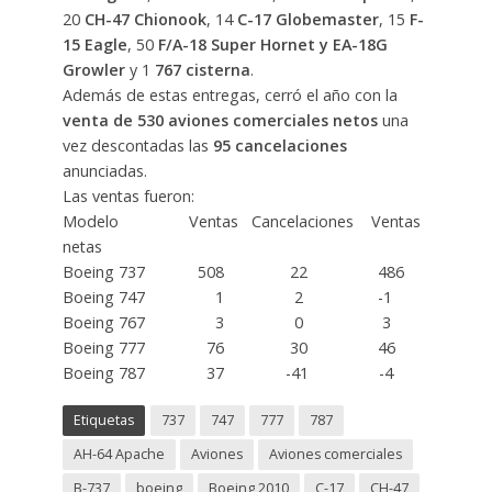
20
CH-47 Chionook
, 14
C-17 Globemaster
, 15
F-
15 Eagle
, 50
F/A-18 Super Hornet
y EA-18G
Growler
y 1
767 cisterna
.
Además de estas entregas, cerró el año con la
venta de 530 aviones
comerciales netos
una
vez descontadas las
95 cancelaciones
anunciadas.
Las ventas fueron:
Modelo Ventas Cancelaciones Ventas
netas
Boeing 737 508 22 486
Boeing 747 1 2 -1
Boeing 767 3 0 3
Boeing 777 76 30 46
Boeing 787 37 -41 -4
Etiquetas
737
747
777
787
AH-64 Apache
Aviones
Aviones comerciales
B-737
boeing
Boeing 2010
C-17
CH-47