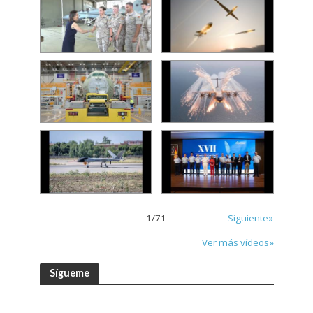
1
/
71
Siguiente»
Ver más vídeos»
Sígueme