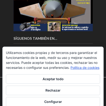
SÍGUENOS TAMBIÉN EN…
Utilizamos cookies propias y de terceros para garantizar el
funcionamiento de la web, medir su uso y mejorar nuestros
servicios. Puede aceptar todas las cookies, rechazar las no
necesarias o configurar sus preferencias.
Política de cookies
Aceptar todo
Utilizamos cookies para ofrecerte la mejor experiencia en
nuestra web.
Rechazar
Puedes aprender más sobre qué cookies utilizamos o
Copyright © 2018.Fly News.
Noticias aerospacial
/
Noticias
desactivarlas en los
ajustes
.
UAS aviación comercial
Configurar
Aceptar
Rechazar
Ajustes