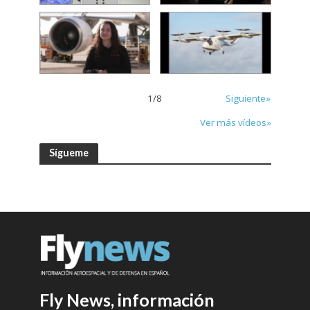
1
/
8
Siguiente»
Ver más vídeos»
Sígueme
Fly News, información