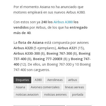
Por el momento Asiana no ha anunciado que
motores empleará en sus nuevos Airbus A380.
Con estos son ya
240 los
Airbus A380
los
vendidos
por Airbus, de los que ha
entregado
más de 40
.
La
flota de Asiana
está compuesta por aviones
Airbus A320
(5 ejemplares),
Airbus A321
(15),
Airbus A330-300
(8),
Boeing 767-300
(8),
Boeing
737-400
(8),
Boeing 777-200ER
(8) y
Boeing 747-
400
(12). De ellos, un Boeing 767-300 y 10 Boeing
747-400 son cargueros.
Etiquetas
A380
Aerolineas
airbus
Asiana
Aviones comerciales
lineas aereas
noticias aviacion
noticias aviones
portada