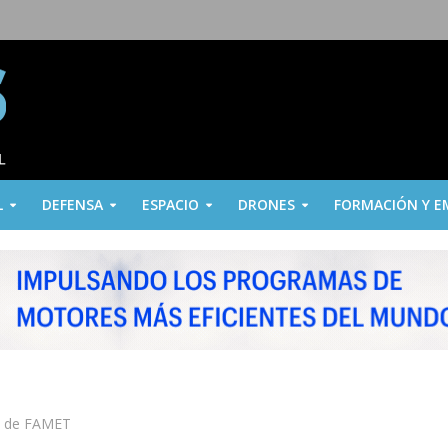
L
DEFENSA
ESPACIO
DRONES
FORMACIÓN Y E
12 de FAMET