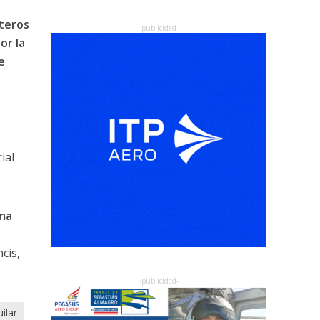
pteros
or la
e
ial
rma
.
cis,
ilar