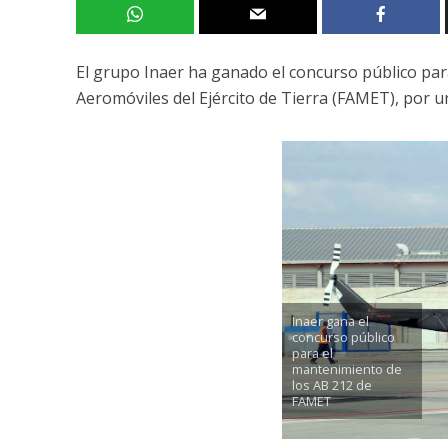
El grupo Inaer ha ganado el concurso público para
Aeromóviles del Ejército de Tierra (FAMET), por u
Inaer gana el
concurso público
para el
mantenimiento de
los AB 212 de
FAMET