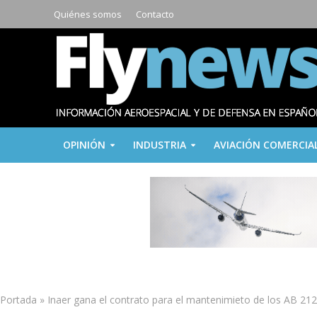
Quiénes somos
Contacto
OPINIÓN
INDUSTRIA
AVIACIÓN COMERCIA
Portada
»
Inaer gana el contrato para el mantenimieto de los AB 2