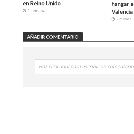
en Reino Unido
hangar e
2 semanas
Valencia
2 meses
AÑADIR COMENTARIO
Haz click aquí para escribir un comentario