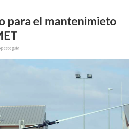
to para el mantenimieto
AMET
Apesteguía