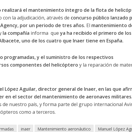
 realizará el mantenimiento íntegro de la flota de helicó
 con la adjudicación, através de
concurso público lanzado p
gency, por un periodo de tres años.
El
mantenimiento d
 y
la compañía
informa que
ya ha recibido el primero de los
bacete, uno de los cuatro que Inaer tiene en España.
o programadas, y el suministro de los respectivos
ersos componentes del
helicóptero
y la reparación de mater
 López Aguilar, director general de Inaer, en las que afi
aer en el sector del mantenimiento de aeronaves militares
 de nuestro país, y forma parte del grupo internacional Avin
icópteros como a terceros.
Armadas
inaer
Mantenimiento aeronáutico
Manuel López Agu