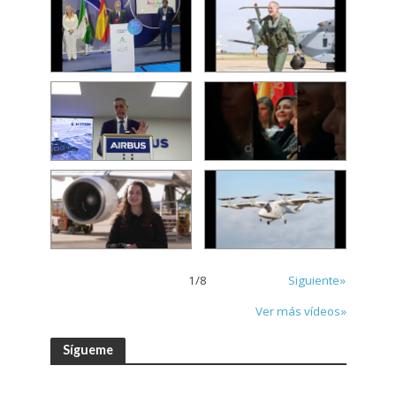
1
/
8
Siguiente»
Ver más vídeos»
Sígueme