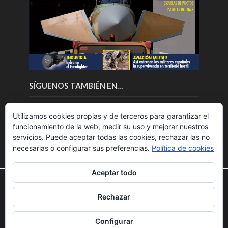
SÍGUENOS TAMBIÉN EN…
Utilizamos cookies propias y de terceros para garantizar el
funcionamiento de la web, medir su uso y mejorar nuestros
servicios. Puede aceptar todas las cookies, rechazar las no
necesarias o configurar sus preferencias.
Política de cookies
Aceptar todo
Utilizamos cookies para ofrecerte la mejor experiencia en
nuestra web.
Rechazar
Puedes aprender más sobre qué cookies utilizamos o
Copyright © 2018.Fly News.
Noticias aerospacial
/
Noticias
desactivarlas en los
ajustes
.
UAS aviación comercial
Configurar
Aceptar
Rechazar
Ajustes