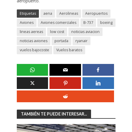
aeropuerto.
Etiquetas
aena
Aerolineas
Aeropuertos
Aviones
Aviones comerciales
B-737
boeing
lineas aereas
low cost
noticias aviacion
noticias aviones
portada
ryanair
vuelos bajocoste
Vuelos baratos
TAMBIÉN TE PUEDE INTERESAR...