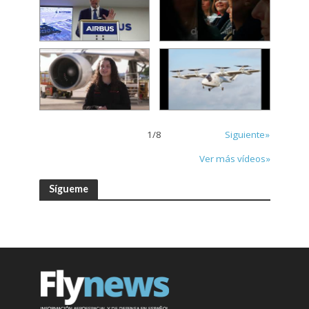
1
/
8
Siguiente»
Ver más vídeos»
Sígueme