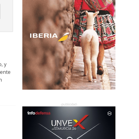
, y
mente
n