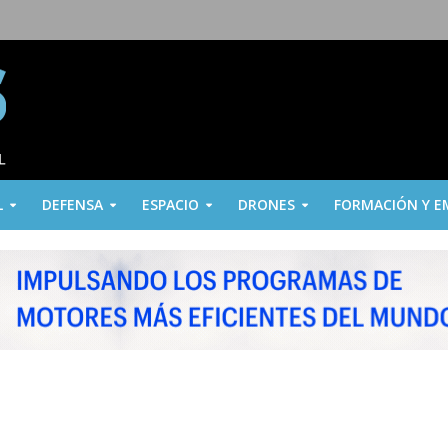
L
DEFENSA
ESPACIO
DRONES
FORMACIÓN Y E