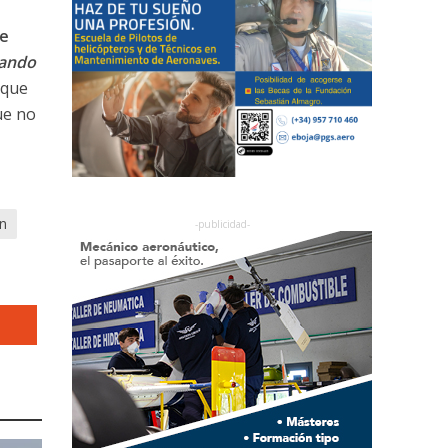
je
tando
 que
ue no
n