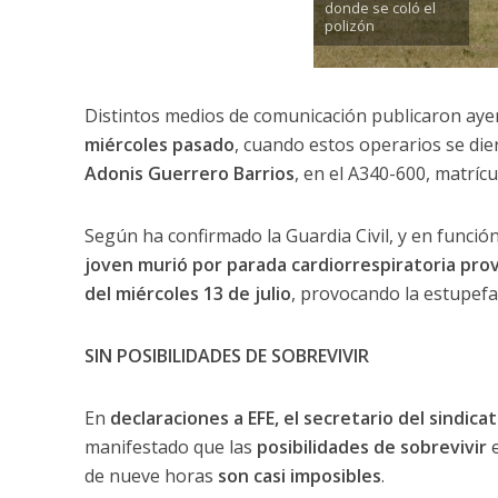
donde se coló el
polizón
Distintos medios de comunicación publicaron ayer 
miércoles pasado
, cuando estos operarios se die
Adonis Guerrero Barrios
, en el A340-600, matríc
Según ha confirmado la Guardia Civil, y en función
joven murió por parada cardiorrespiratoria pro
del miércoles 13 de julio
, provocando la estupefa
SIN POSIBILIDADES DE SOBREVIVIR
En
declaraciones a EFE, el secretario del sindica
manifestado que las
posibilidades de sobrevivir
e
de nueve horas
son casi imposibles
.