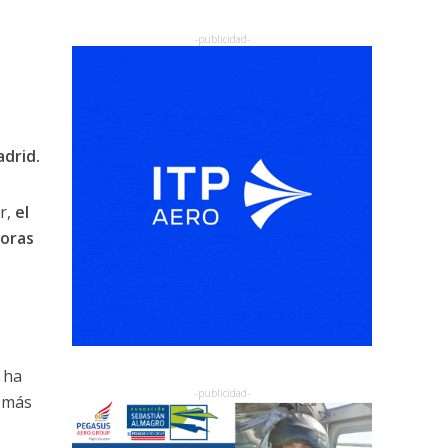
drid.
r,
el
horas
ha
e más