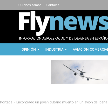
Quiénes somos
Contacto
OPINIÓN
INDUSTRIA
AVIACIÓN COMERCIA
Portada
»
Encontrado un joven cubano muerto en un avión de Iberia