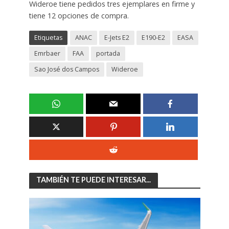
Wideroe tiene pedidos tres ejemplares en firme y
tiene 12 opciones de compra.
Etiquetas
ANAC
E-Jets E2
E190-E2
EASA
Emrbaer
FAA
portada
Sao José dos Campos
Wideroe
TAMBIÉN TE PUEDE INTERESAR...