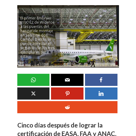
El primer Embraer
E190 E2 de Wideroe
a las puertas del
hangar de montaje
en Sao José dos
Campo. Detrás se
puede apreciar el
segundo de los tres
ejemplares para
esta.
Cinco días después de lograr la
certificación de EASA, FAA y ANAC,