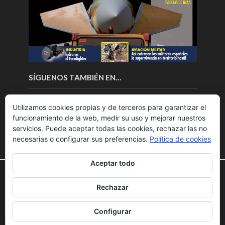
SÍGUENOS TAMBIÉN EN…
Utilizamos cookies propias y de terceros para garantizar el
funcionamiento de la web, medir su uso y mejorar nuestros
servicios. Puede aceptar todas las cookies, rechazar las no
necesarias o configurar sus preferencias.
Política de cookies
Aceptar todo
Utilizamos cookies para ofrecerte la mejor experiencia en
nuestra web.
Rechazar
Puedes aprender más sobre qué cookies utilizamos o
Copyright © 2018.Fly News.
Noticias aerospacial
/
Noticias
desactivarlas en los
ajustes
.
UAS aviación comercial
Configurar
Aceptar
Rechazar
Ajustes