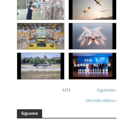
1
/
71
Siguiente»
Ver más vídeos»
Sígueme