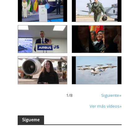
1
/
8
Siguiente»
Ver más vídeos»
Sígueme