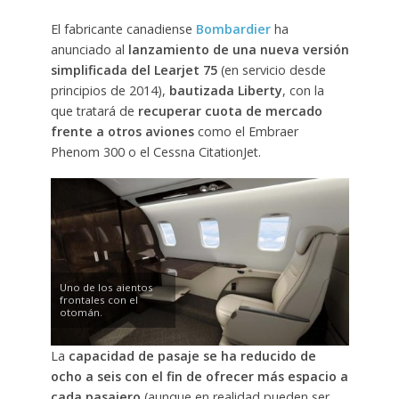
El fabricante canadiense
Bombardier
ha
anunciado al
lanzamiento de una nueva versión
simplificada del Learjet 75
(en servicio desde
principios de 2014),
bautizada Liberty
, con la
que tratará de
recuperar cuota de mercado
frente a otros aviones
como el Embraer
Phenom 300 o el Cessna CitationJet.
Uno de los aientos
frontales con el
otomán.
La
capacidad de pasaje se ha reducido de
ocho a seis con el fin de ofrecer más espacio a
cada pasajero
(aunque en realidad pueden ser