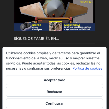
SÍGUENOS TAMBIÉN EN…
Utilizamos cookies propias y de terceros para garantizar el
funcionamiento de la web, medir su uso y mejorar nuestros
servicios. Puede aceptar todas las cookies, rechazar las no
necesarias o configurar sus preferencias.
Política de cookies
Aceptar todo
Utilizamos cookies para ofrecerte la mejor experiencia en
nuestra web.
Rechazar
Puedes aprender más sobre qué cookies utilizamos o
Copyright © 2018.Fly News.
Noticias aerospacial
/
Noticias
desactivarlas en los
ajustes
.
UAS aviación comercial
Configurar
Aceptar
Rechazar
Ajustes