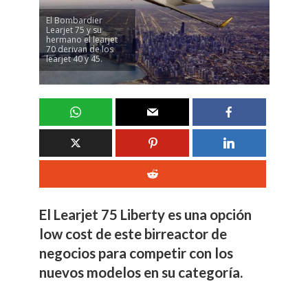
El Bombardier
Learjet 75 y su
hermano el learjet
70 derivan de los
learjet 40 y 45.
El Learjet 75 Liberty es una opción
low cost de este birreactor de
negocios para competir con los
nuevos modelos en su categoría.