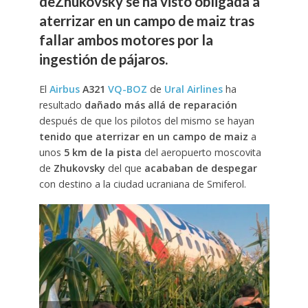
deZhukovsky se ha visto obligada a
aterrizar en un campo de maiz tras
fallar ambos motores por la
ingestión de pájaros.
El
Airbus
A321
VQ-BOZ
de
Ural Airlines
ha
resultado
dañado más allá de reparación
después de que los pilotos del mismo se hayan
tenido que aterrizar en un campo de maiz
a
unos
5 km de la pista
del aeropuerto moscovita
de
Zhukovsky
del que
acababan de despegar
con destino a la ciudad ucraniana de Smiferol.