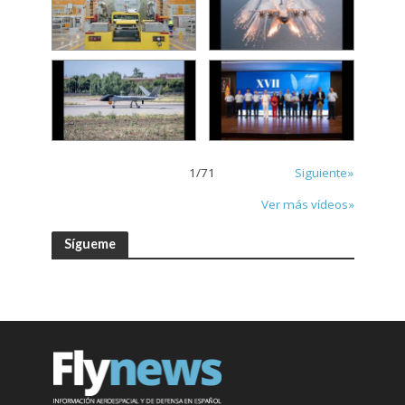
1
/
71
Siguiente»
Ver más vídeos»
Sígueme