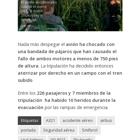
El avión accidentado
cubría el vuelo
U6178 entre
Zhukovsky y
Smiferol.
Nada más despegar el
avión ha chocado con
una bandada de pájaros que han causado el
fallo de ambos motores a menos de 750 pies
de altura
. La tripulación ha decidido entonces
aterrizar por derecho en un campo con el tren
subido
.
Entre los
226 pasajeros y 7 miembros de la
tripulación ha habido 10 heridos durante la
evacuación
por las rampas de emergencia.
Etiquetas
A321
accidente aéreo
airbus
portada
Seguridad aérea
Smiferol
Ural Airlines
VQ-BQZ
Zhukovsky