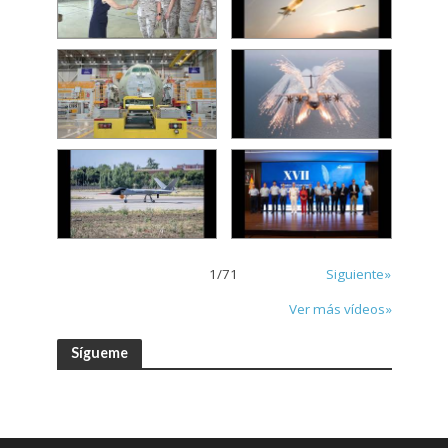
1
/
71
Siguiente»
Ver más vídeos»
Sígueme