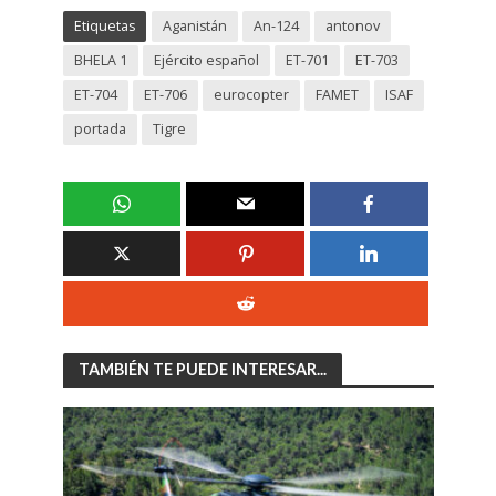
Etiquetas
Aganistán
An-124
antonov
BHELA 1
Ejército español
ET-701
ET-703
ET-704
ET-706
eurocopter
FAMET
ISAF
portada
Tigre
TAMBIÉN TE PUEDE INTERESAR...