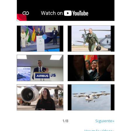
1
/
8
Siguiente»
Ver más vídeos»