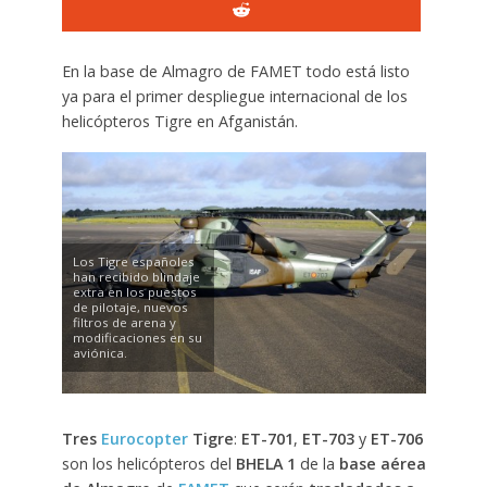
En la base de Almagro de FAMET todo está listo
ya para el primer despliegue internacional de los
helicópteros Tigre en Afganistán.
Los Tigre españoles
han recibido blindaje
extra en los puestos
de pilotaje, nuevos
filtros de arena y
modificaciones en su
aviónica.
Tres
Eurocopter
Tigre
:
ET-701
,
ET-703
y
ET-706
son los helicópteros del
BHELA 1
de la
base aérea