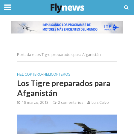
Portada
»
Los Tigre preparados para Afganistán
HELICOPTERO
•
HELICOPTEROS
Los Tigre preparados para
Afganistán
18 marzo, 2013
2 comentarios
Luis Calvo