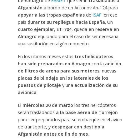
de Almagro
de
FAMET
que serán
trasladados a
Afganistán
a bordo de un Antonov An-124 para
apoyar a las tropas españolas
de
ISAF
en ese
país
durante su repliegue hacia España
. Un
cuarto ejemplar
,
ET-704
, queda
en reserva en
Almagro
equipado para el caso de ser necesaria
una sustitución en algún momento.
En los últimos meses estos
tres helicópteros
han sido preparados en Almagro
con la
adición
de filtros de arena para sus motores
, nuevas
placas de blindaje en los laterales de los
puestos de pilotaje
y una
actualización de su
aviónica
.
El
miércoles 20 de marzo
los tres helicópteros
serán trasladados
a la base aérea de Torrejón
para ser preparados para su embarque en el avion
de transporte, y
despegar con destino a
Afganistán antes de fin de mes
.