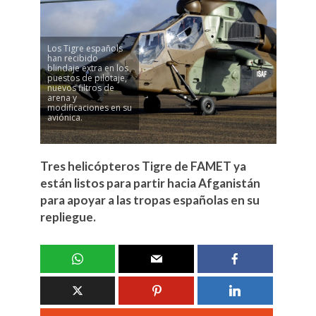
Los Tigre españols
han recibido
blindaje extra en los
puestos de pilotaje,
nuevos filtros de
arena y
modificaciones en su
aviónica.
Tres helicópteros Tigre de FAMET ya
están listos para partir hacia Afganistán
para apoyar a las tropas españolas en su
repliegue.