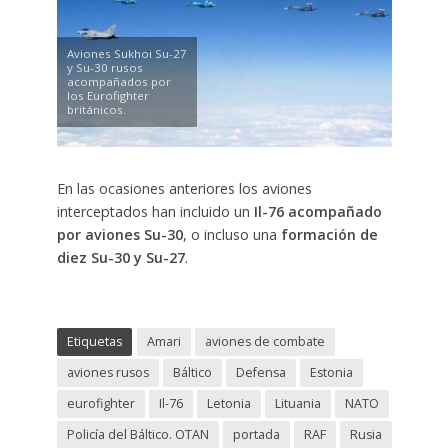
Aviones Sukhoi Su-27
y Su-30 rusos
acompañados por
los Eurofighter
británicos.
En las ocasiones anteriores los aviones
interceptados han incluido un
Il-76 acompañado
por aviones Su-30
, o incluso una
formación de
diez Su-30 y Su-27
.
Etiquetas
Amari
aviones de combate
aviones rusos
Báltico
Defensa
Estonia
eurofighter
Il-76
Letonia
Lituania
NATO
Policía del Báltico. OTAN
portada
RAF
Rusia