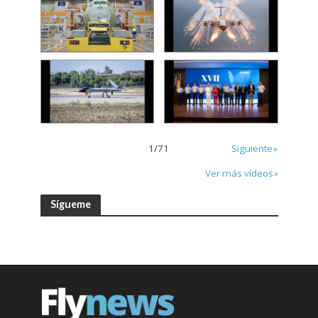
1
/
71
Siguiente»
Ver más vídeos»
Sígueme