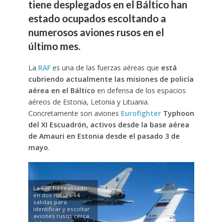
tiene desplegados en el Báltico han
estado ocupados escoltando a
numerosos aviones rusos en el
último mes.
La
RAF
es una de las fuerzas aéreas que
está
cubriendo actualmente las misiones de policía
aérea en el Báltico
en defensa de los espacios
aéreos de Estonia, Letonia y Lituania.
Concretamente son aviones
Eurofighter
Typhoon
del XI Escuadrón, activos desde la base aérea
de Amauri en Estonia desde el pasado 3 de
mayo
.
La RAF ha realizado
en dos meses 14
salidas para
identificar y escoltar
aviones rusos cerca