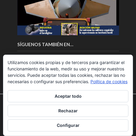
SÍGUENOS TAMBIÉN EN…
Utilizamos cookies propias y de terceros para garantizar el
funcionamiento de la web, medir su uso y mejorar nuestros
servicios. Puede aceptar todas las cookies, rechazar las no
necesarias o configurar sus preferencias.
Política de cookies
Aceptar todo
Utilizamos cookies para ofrecerte la mejor experiencia en
nuestra web.
Rechazar
Puedes aprender más sobre qué cookies utilizamos o
Copyright © 2018.Fly News.
Noticias aerospacial
/
Noticias
desactivarlas en los
ajustes
.
UAS aviación comercial
Configurar
Aceptar
Rechazar
Ajustes