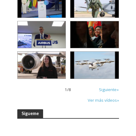
1
/
8
Siguiente»
Ver más vídeos»
Sígueme