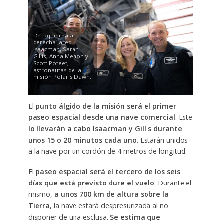
De izquierda a
derecha Jared
Isaacman, Sarah
Gillis, Anna Menon y
Scott Poteet,
astronautas de la
misión Polaris Dawn.
El
punto álgido de la misión será el primer
paseo espacial desde una nave comercial
. Este
lo llevarán a cabo Isaacman y Gillis durante
unos 15 o 20 minutos cada uno
. Estarán unidos
a la nave por un cordón de 4 metros de longitud.
El
paseo espacial será el tercero de los seis
días que está previsto dure el vuelo
. Durante el
mismo,
a unos 700 km de altura sobre la
Tierra
, la nave estará despresurizada al no
disponer de una esclusa.
Se estima que