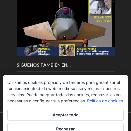
SÍGUENOS TAMBIÉN EN…
Utilizamos cookies propias y de terceros para garantizar el
funcionamiento de la web, medir su uso y mejorar nuestros
servicios. Puede aceptar todas las cookies, rechazar las no
necesarias o configurar sus preferencias.
Política de cookies
Aceptar todo
Utilizamos cookies para ofrecerte la mejor experiencia en
nuestra web.
Rechazar
Puedes aprender más sobre qué cookies utilizamos o
Copyright © 2018.Fly News.
Noticias aerospacial
/
Noticias