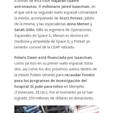
A bordo de esta nave
viajaran cuatro
astronautas
. El
millonario Jared Isaacman
, en
el que será su segundo vuelo espacial comandará
la misión, acompañado de
Scott Poteet
, piloto
de la misma, y las especialistas
Anna Menon
y
Sarah Gillis
. Gillis es ingeniera de Operaciones
Espaciales en Space X, Menon es doctora en
medicina y empelada de Space X, y Poteet un
teniente coronel de la USAF retirado.
Polaris Dawn está financiada por Isaacman
,
como ya hizo en su primer vuelo espacial. Estas
dos, así como los dos próximos vuelos dentro de
la misión Polaris servirán para
recaudar fondos
para los programas de investigación del
hospital St.Jude para niños
en Memphis
(Tennessee, EE.UU.). Por el momento ya se han
logrado 250 millones de dólares en donaciones.