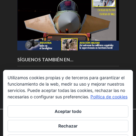
SÍGUENOS TAMBIÉN EN…
Utilizamos cookies propias y de terceros para garantizar el
funcionamiento de la web, medir su uso y mejorar nuestros
servicios. Puede aceptar todas las cookies, rechazar las no
necesarias o configurar sus preferencias.
Política de cookies
Aceptar todo
Utilizamos cookies para ofrecerte la mejor experiencia en
nuestra web.
Rechazar
Puedes aprender más sobre qué cookies utilizamos o
Copyright © 2018.Fly News.
Noticias aerospacial
/
Noticias
desactivarlas en los
ajustes
.
UAS aviación comercial