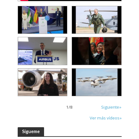
1
/
8
Siguiente»
Ver más vídeos»
Sígueme