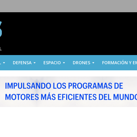
L
DEFENSA
ESPACIO
DRONES
FORMACIÓN Y E