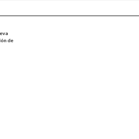
ueva
ión de