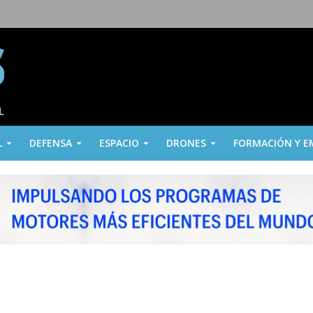
L
DEFENSA
ESPACIO
DRONES
FORMACIÓN Y E