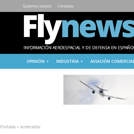
Quiénes somos
Contacto
OPINIÓN
INDUSTRIA
AVIACIÓN COMERCIA
Portada
»
acelerador