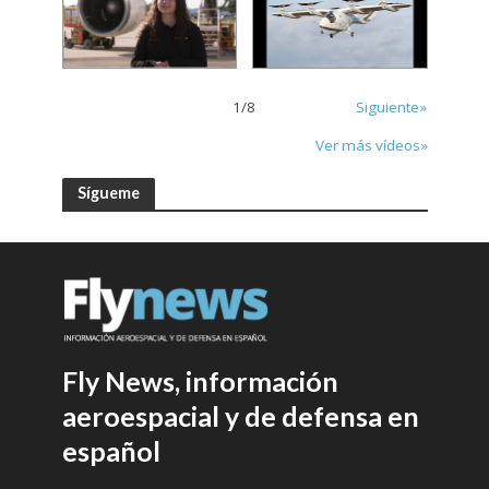
1
/
8
Siguiente»
Ver más vídeos»
Sígueme
Fly News, información
aeroespacial y de defensa en
español