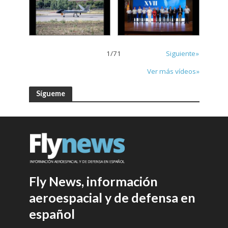
1
/
71
Siguiente»
Ver más vídeos»
Sígueme
Fly News, información
aeroespacial y de defensa en
español