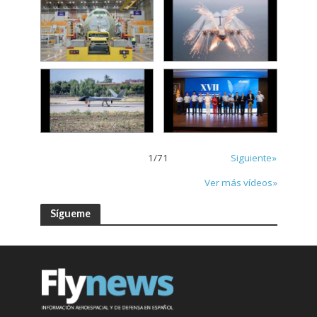
1
/
71
Siguiente»
Ver más vídeos»
Sígueme