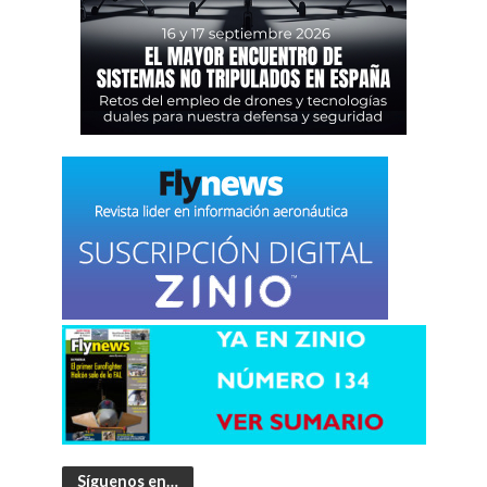
Síguenos en…