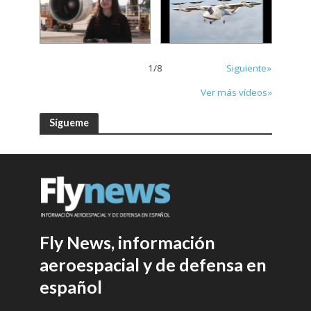
1
/
8
Siguiente»
Ver más vídeos»
Sígueme
Fly News, información
aeroespacial y de defensa en
español