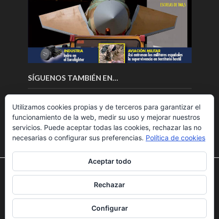
SÍGUENOS TAMBIÉN EN…
Utilizamos cookies propias y de terceros para garantizar el
funcionamiento de la web, medir su uso y mejorar nuestros
servicios. Puede aceptar todas las cookies, rechazar las no
necesarias o configurar sus preferencias.
Política de cookies
Aceptar todo
Utilizamos cookies para ofrecerte la mejor experiencia en
nuestra web.
Rechazar
Puedes aprender más sobre qué cookies utilizamos o
Copyright © 2018.Fly News.
Noticias aerospacial
/
Noticias
desactivarlas en los
ajustes
.
UAS aviación comercial
Configurar
Aceptar
Rechazar
Ajustes