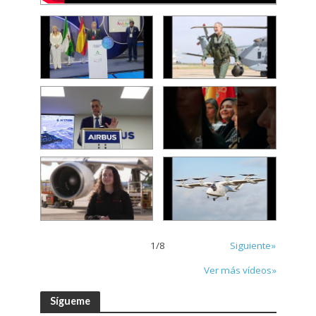
1
/
8
Siguiente»
Ver más vídeos»
Sígueme