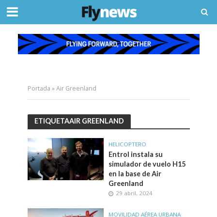
Portada
»
Air Greenland
ETIQUETAAIR GREENLAND
HELICOPTERO
Entrol instala su
simulador de vuelo H15
en la base de Air
Greenland
29 abril, 2024
MOVILIDAD AÉREA URBANA