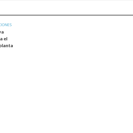
CIONES
va
a el
planta