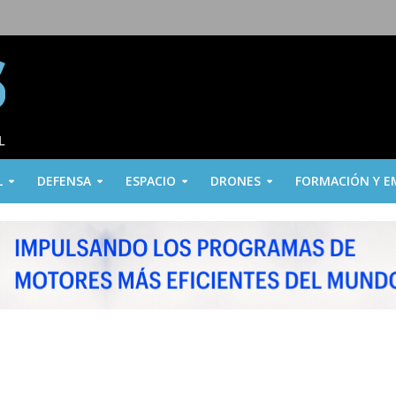
L
DEFENSA
ESPACIO
DRONES
FORMACIÓN Y E