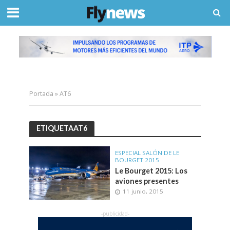
Portada
»
AT6
ETIQUETAAT6
ESPECIAL SALÓN DE LE
BOURGET 2015
Le Bourget 2015: Los
aviones presentes
11 junio, 2015