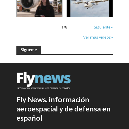
1
/
8
Siguiente»
Ver más vídeos»
Sígueme
Fly News, información
aeroespacial y de defensa en
español