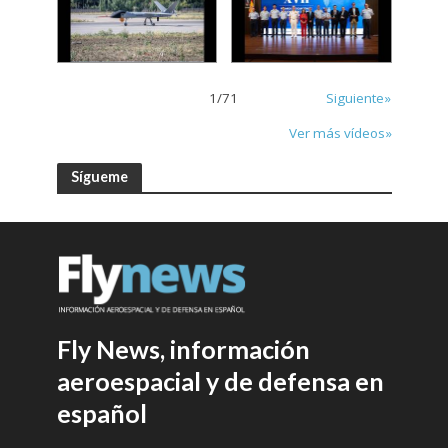
1
/
71
Siguiente»
Ver más vídeos»
Sígueme
Fly News, información
aeroespacial y de defensa en
español