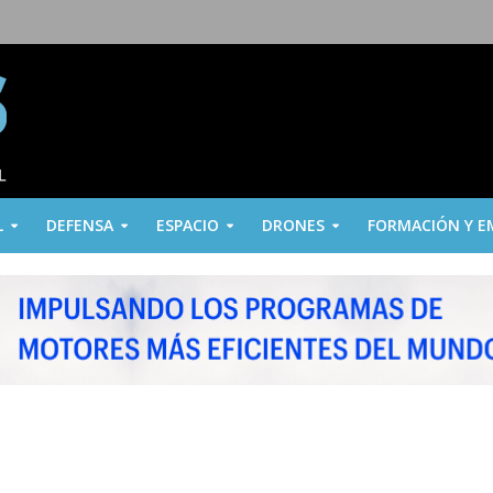
L
DEFENSA
ESPACIO
DRONES
FORMACIÓN Y E