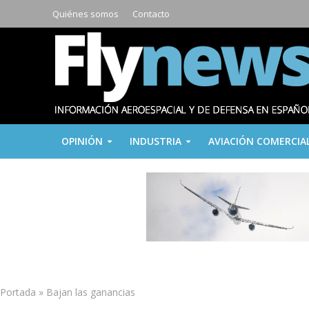
Quiénes somos
Contacto
OPINIÓN
INDUSTRIA
AVIACIÓN COMERCIA
Portada
»
Bajan las ganancias