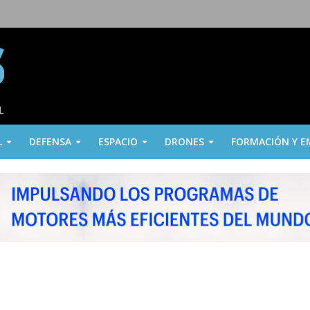
L
DEFENSA
ESPACIO
DRONES
FORMACIÓN Y E