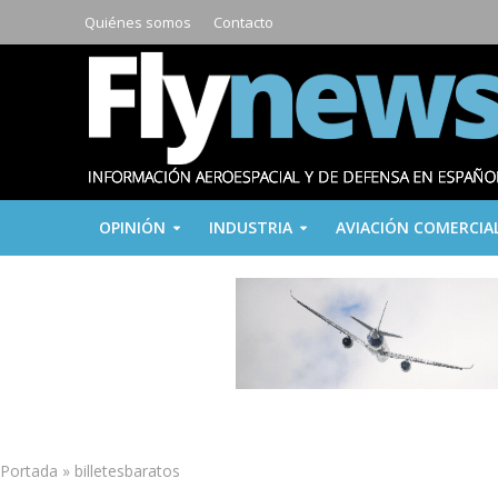
Quiénes somos
Contacto
OPINIÓN
INDUSTRIA
AVIACIÓN COMERCIA
Portada
»
billetesbaratos