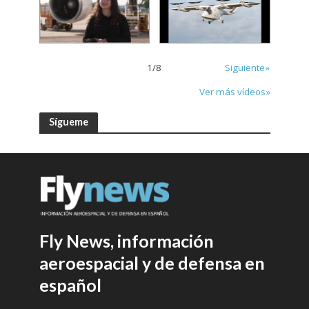
1
/
8
Siguiente»
Ver más vídeos»
Sígueme
Fly News, información
aeroespacial y de defensa en
español