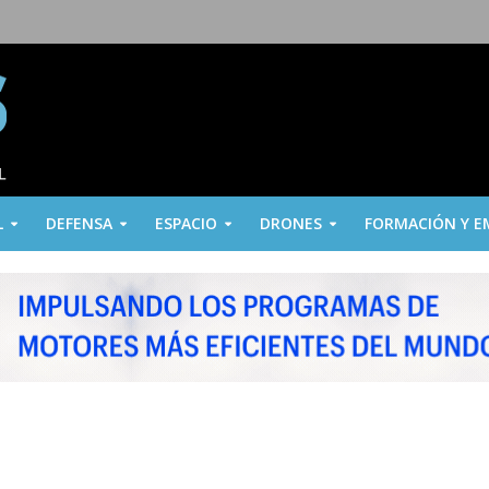
L
DEFENSA
ESPACIO
DRONES
FORMACIÓN Y E