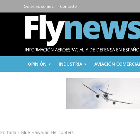
Quiénes somos
Contacto
OPINIÓN
INDUSTRIA
AVIACIÓN COMERCIA
Portada
»
Blue Hawaiian Helicopters