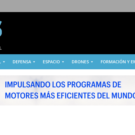
L
DEFENSA
ESPACIO
DRONES
FORMACIÓN Y E