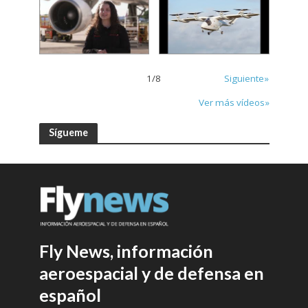
1
/
8
Siguiente»
Ver más vídeos»
Sígueme
Fly News, información
aeroespacial y de defensa en
español