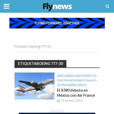
Portada
»
Boeing 777-30
ETIQUETABOEING 777-30
AEROLINEAS
•
AEROPUERTOS
•
EUROPA
•
INTERNACIONALES
•
LATINOAMERICANOS
El A380 debuta en
México con Air France
15 enero, 2016