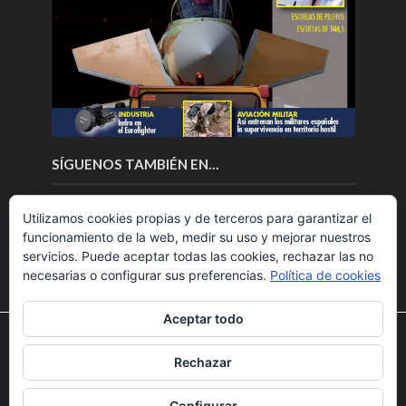
SÍGUENOS TAMBIÉN EN…
Utilizamos cookies propias y de terceros para garantizar el
funcionamiento de la web, medir su uso y mejorar nuestros
servicios. Puede aceptar todas las cookies, rechazar las no
necesarias o configurar sus preferencias.
Política de cookies
Aceptar todo
Utilizamos cookies para ofrecerte la mejor experiencia en
nuestra web.
Rechazar
Puedes aprender más sobre qué cookies utilizamos o
Copyright © 2018.Fly News.
Noticias aerospacial
/
Noticias
desactivarlas en los
ajustes
.
UAS aviación comercial
Configurar