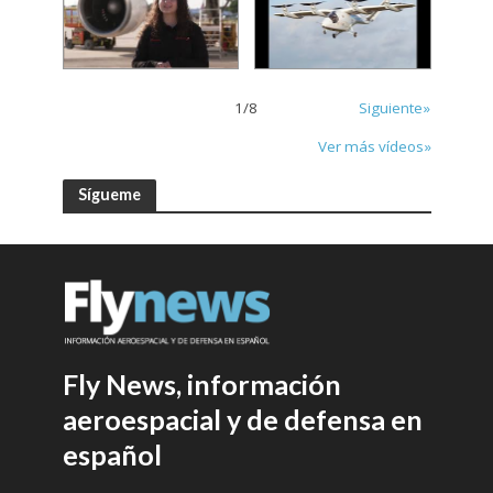
1
/
8
Siguiente»
Ver más vídeos»
Sígueme
Fly News, información
aeroespacial y de defensa en
español