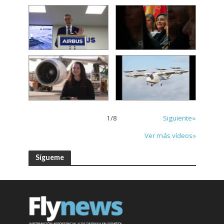
1
/
8
Siguiente»
Ver más vídeos»
Sígueme