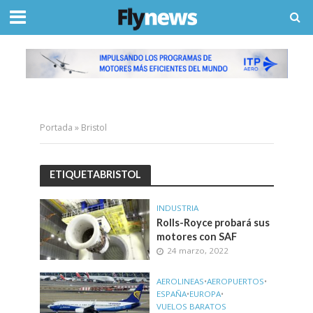
Portada
»
Bristol
ETIQUETABRISTOL
INDUSTRIA
Rolls-Royce probará sus
motores con SAF
24 marzo, 2022
AEROLINEAS
•
AEROPUERTOS
•
ESPAÑA
•
EUROPA
•
VUELOS BARATOS