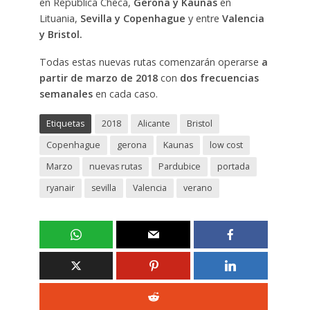
en República Checa,
Gerona y Kaunas
en
Lituania,
Sevilla y Copenhague
y entre
Valencia
y Bristol.
Todas estas nuevas rutas comenzarán operarse
a
partir de marzo de 2018
con
dos frecuencias
semanales
en cada caso.
Etiquetas
2018
Alicante
Bristol
Copenhague
gerona
Kaunas
low cost
Marzo
nuevas rutas
Pardubice
portada
ryanair
sevilla
Valencia
verano