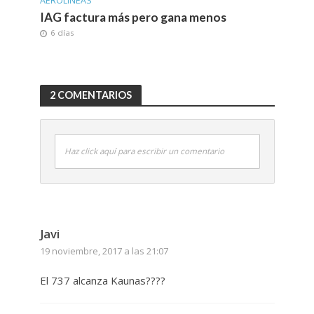
AEROLINEAS
IAG factura más pero gana menos
6 días
2 COMENTARIOS
Haz click aquí para escribir un comentario
Javi
19 noviembre, 2017 a las 21:07
El 737 alcanza Kaunas????