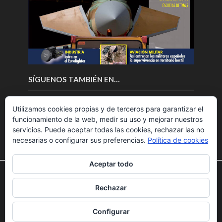
SÍGUENOS TAMBIÉN EN…
Utilizamos cookies propias y de terceros para garantizar el
funcionamiento de la web, medir su uso y mejorar nuestros
servicios. Puede aceptar todas las cookies, rechazar las no
necesarias o configurar sus preferencias.
Política de cookies
Aceptar todo
Utilizamos cookies para ofrecerte la mejor experiencia en
nuestra web.
Rechazar
Puedes aprender más sobre qué cookies utilizamos o
Copyright © 2018.Fly News.
Noticias aerospacial
/
Noticias
desactivarlas en los
ajustes
.
UAS aviación comercial
Configurar
Aceptar
Rechazar
Ajustes