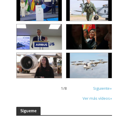
1
/
8
Siguiente»
Ver más vídeos»
Sígueme