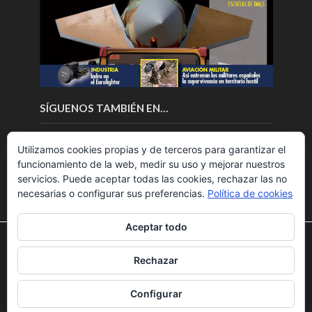
SÍGUENOS TAMBIÉN EN…
Utilizamos cookies propias y de terceros para garantizar el
funcionamiento de la web, medir su uso y mejorar nuestros
servicios. Puede aceptar todas las cookies, rechazar las no
necesarias o configurar sus preferencias.
Política de cookies
Aceptar todo
Utilizamos cookies para ofrecerte la mejor experiencia en
nuestra web.
Rechazar
Puedes aprender más sobre qué cookies utilizamos o
Copyright © 2018.Fly News.
Noticias aerospacial
/
Noticias
desactivarlas en los
ajustes
.
UAS aviación comercial
Configurar
Aceptar
Rechazar
Ajustes