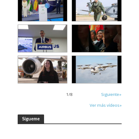
1
/
8
Siguiente»
Ver más vídeos»
Sígueme