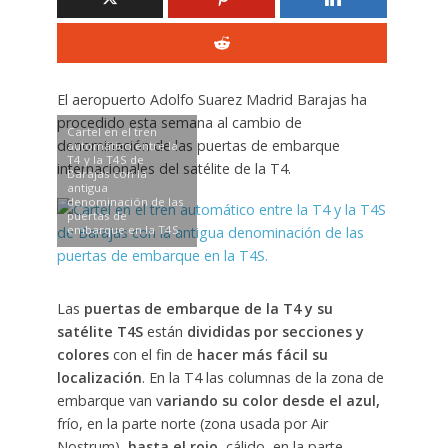
El aeropuerto Adolfo Suarez Madrid Barajas ha
procedido esta semana al cambio de
Cartel en el tren
denominación de las puertas de embarque
automático entre la
T4 y la T4S de
internacionales del satélite de la T4.
Barajas con la
antigua
denominación de las
puertas de
embarque en la T4S.
Las
puertas de embarque de la T4 y su
satélite T4S
están
divididas por secciones y
colores
con el fin de
hacer más fácil su
localización
. En la T4 las columnas de la zona de
embarque van v
ariando su color desde el azul,
frío, en la parte norte (zona usada por Air
Nostrum),
hasta el rojo
, cálido, en la parte