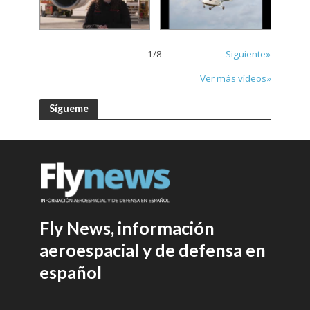
1
/
8
Siguiente»
Ver más vídeos»
Sígueme
Fly News, información
aeroespacial y de defensa en
español