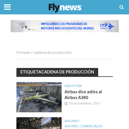
Portada
»
cadena de producción
ETIQUETACADENA DE PRODUCCIÓN
INDUSTRIA
Airbus dice adiós al
Airbus A340
10 noviembre, 2011
AVIONES
•
AVIONES COMERCIALES
•