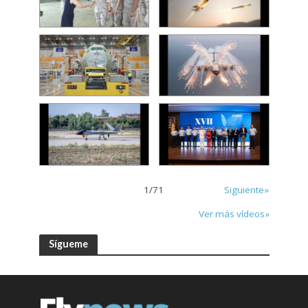
1
/
71
Siguiente»
Ver más vídeos»
Sígueme