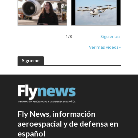
1
/
8
Siguiente»
Ver más vídeos»
Sígueme
Fly News, información
aeroespacial y de defensa en
español