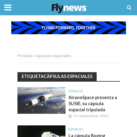
Portada
»
càpsulas espaciales
ETIQUETACÀPSULAS ESPACIALES
ESPACIO
AiraneSpace presenta a
SUSIE, su cápsula
espacial tripulada
19 septiembre, 2022
ESPACIO
La cápsula Boeing