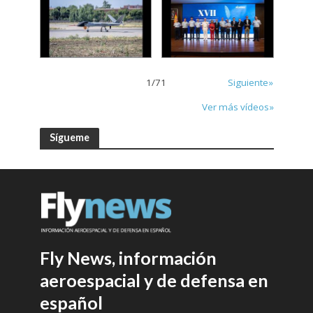
1
/
71
Siguiente»
Ver más vídeos»
Sígueme
Fly News, información
aeroespacial y de defensa en
español