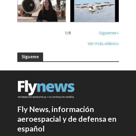
1
/
8
Siguiente»
Ver más vídeos»
Sígueme
Fly News, información
aeroespacial y de defensa en
español