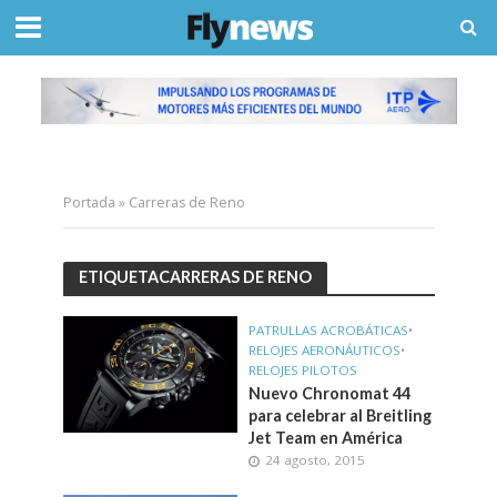
Portada
»
Carreras de Reno
ETIQUETACARRERAS DE RENO
PATRULLAS ACROBÁTICAS
•
RELOJES AERONÁUTICOS
•
RELOJES PILOTOS
Nuevo Chronomat 44
para celebrar al Breitling
Jet Team en América
24 agosto, 2015