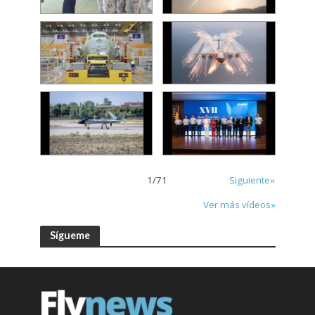
1
/
71
Siguiente»
Ver más vídeos»
Sígueme