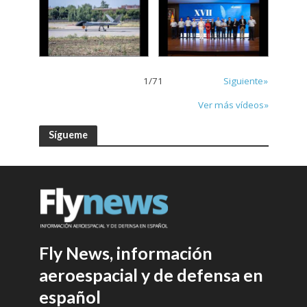
1
/
71
Siguiente»
Ver más vídeos»
Sígueme
Fly News, información
aeroespacial y de defensa en
español