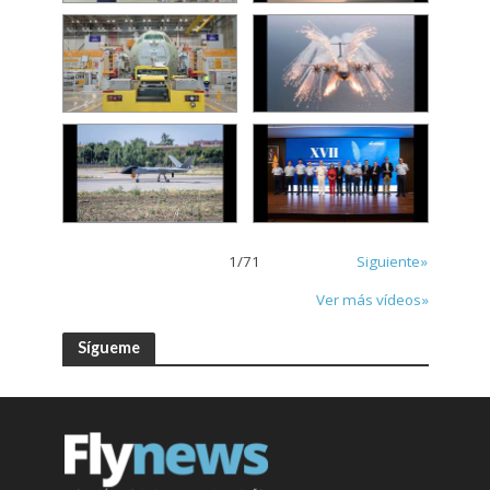
1
/
71
Siguiente»
Ver más vídeos»
Sígueme