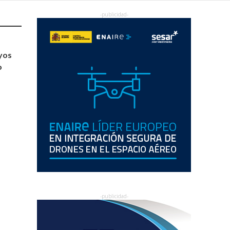
yos
o