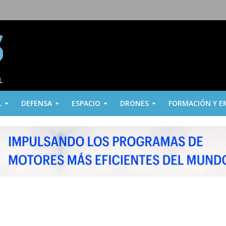
L
DEFENSA
ESPACIO
DRONES
FORMACIÓN Y E