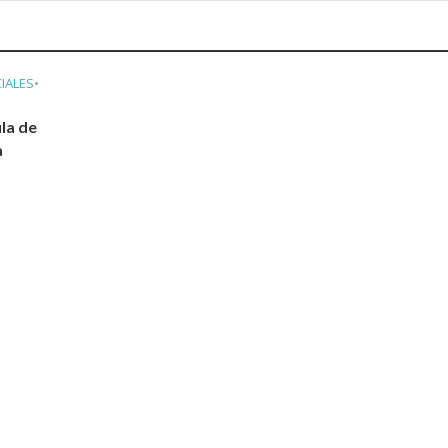
IALES
•
ula de
a